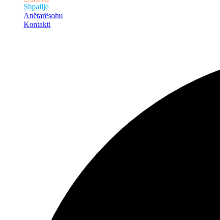
Shpallje
Anëtarësohu
Kontakti