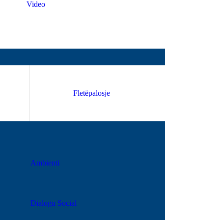
Video
Fletëpalosje
Ambienti
Dialogu Social