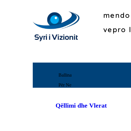
mendo 
vepro 
Ballina
Për Ne
Qëllimi dhe Vlerat