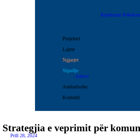
Rrjetëzimi Ndërkom
Projektet
Lajme
Ngjarjet
Shpallje
Arkiva
Anëtarësohu
Kontakti
Strategjia e veprimit për komu
Prill 28, 2024