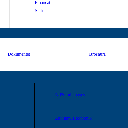
Financat
Stafi
Dokumentet
Broshura
Ndërtimi i paqes
Zhvillimi Ekonomik