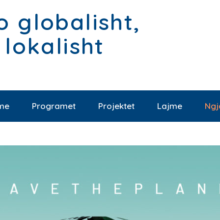
 globalisht,
 lokalisht
ime
Programet
Projektet
Lajme
Ngj