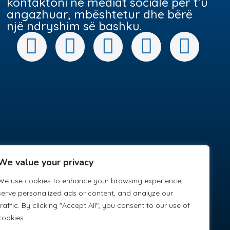
kontaktoni në mediat sociale për t'u
angazhuar, mbështetur dhe bërë
një ndryshim së bashku.
We value your privacy
We use cookies to enhance your browsing experience,
serve personalized ads or content, and analyze our
traffic. By clicking "Accept All", you consent to our use of
cookies.