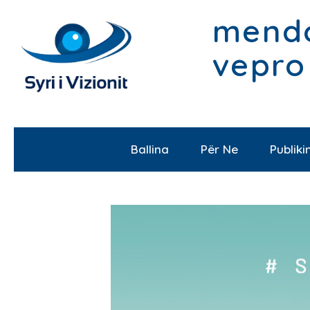
mendo
vepro
Ballina
Për Ne
Publik