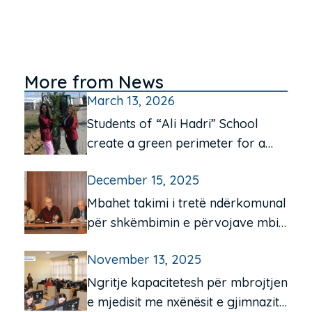
More from News
March 13, 2026
Students of “Ali Hadri” School
create a green perimeter for a
cleaner environment
December 15, 2025
Mbahet takimi i tretë ndërkomunal
për shkëmbimin e përvojave mbi
funksionimin e qendrave të
November 13, 2025
komunitetit për moshën e tretë
Ngritje kapacitetesh për mbrojtjen
e mjedisit me nxënësit e gjimnazit