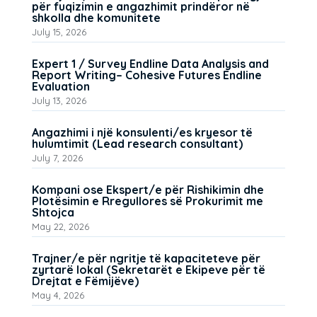
për fuqizimin e angazhimit prindëror në
shkolla dhe komunitete
July 15, 2026
Expert 1 / Survey Endline Data Analysis and
Report Writing– Cohesive Futures Endline
Evaluation
July 13, 2026
Angazhimi i një konsulenti/es kryesor të
hulumtimit (Lead research consultant)
July 7, 2026
Kompani ose Ekspert/e për Rishikimin dhe
Plotësimin e Rregullores së Prokurimit me
Shtojca
May 22, 2026
Trajner/e për ngritje të kapaciteteve për
zyrtarë lokal (Sekretarët e Ekipeve për të
Drejtat e Fëmijëve)
May 4, 2026