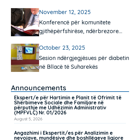
“Frang Bardhi”, Mitrovicë e Jugut
November 12, 2025
Konferencë për komunitete
gjithëpërfshirëse, ndërbrezore
dhe miqësore për të moshuarit në
October 23, 2025
Pejë e Istog
Sesion ndërgjegjësues për diabetin
në Bllacë të Suharekës
Announcements
Ekspert/e për Hartimin e Planit të Ofrimit të
Shërbimeve Sociale dhe Familjare në
përputhje me Udhëzimin Administrativ
(MPFVLÇ) Nr. 01/2026
August 5, 2026
Angazhimi i Ekspertit/es për Analizimin e
nevojave, mundësive dhe boshllëqeve ligjore