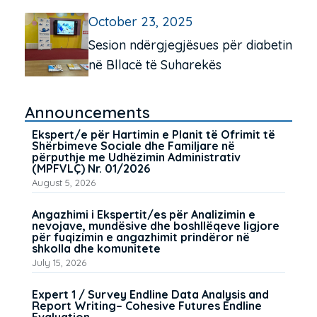
dhe miqësore për të moshuarit në
October 23, 2025
Pejë e Istog
Sesion ndërgjegjësues për diabetin
në Bllacë të Suharekës
Announcements
Ekspert/e për Hartimin e Planit të Ofrimit të
Shërbimeve Sociale dhe Familjare në
përputhje me Udhëzimin Administrativ
(MPFVLÇ) Nr. 01/2026
August 5, 2026
Angazhimi i Ekspertit/es për Analizimin e
nevojave, mundësive dhe boshllëqeve ligjore
për fuqizimin e angazhimit prindëror në
shkolla dhe komunitete
July 15, 2026
Expert 1 / Survey Endline Data Analysis and
Report Writing– Cohesive Futures Endline
Evaluation