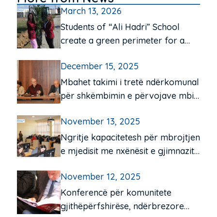
March 13, 2026
Students of “Ali Hadri” School
create a green perimeter for a
cleaner environment
December 15, 2025
Mbahet takimi i tretë ndërkomunal
për shkëmbimin e përvojave mbi
funksionimin e qendrave të
November 13, 2025
komunitetit për moshën e tretë
Ngritje kapacitetesh për mbrojtjen
e mjedisit me nxënësit e gjimnazit
“Frang Bardhi”, Mitrovicë e Jugut
November 12, 2025
Konferencë për komunitete
gjithëpërfshirëse, ndërbrezore