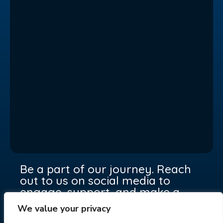
Be a part of our journey. Reach
out to us on social media to
engage, support, and make a
difference together.
We value your privacy