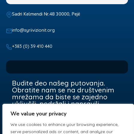
Sadri Kelmendi Nr.48 30000, Pejë
info@syriivizionit.org
+383 (0) 39 410 440
Budite deo našeg putovanja.
Obratite nam se na društvenim
mrežama da biste se zajedno
uključili, podržali i napravili
razliku.
We value your privacy
We use cookies to enhance your browsing experience,
serve personalized ads or content, and analyze our