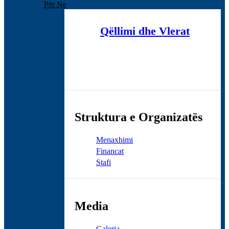
Për Ne
Qëllimi dhe Vlerat
Struktura e Organizatës
Menaxhimi
Financat
Stafi
Media
Galeria