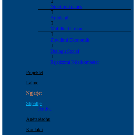
Ndërtimi i paqes
Ambienti
Mobiliteti Urban
Zhvillimi Ekonomik
Dialogu Social
Rrjetëzimi Ndërkombëtar
Projektet
Lajme
Ngjarjet
Shpallje
Arkiva
Anëtarësohu
Kontakti