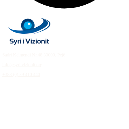
Sadri Kelmendi Nr.48 30000, Pejë
info@syriivizionit.org
+383 (0) 39 410 440