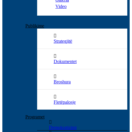
Video
Publikime
Strategjitë
Dokumentet
Broshura
Fletëpalosje
Programet
Demokratizimi