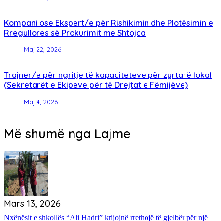
Kompani ose Ekspert/e për Rishikimin dhe Plotësimin e
Rregullores së Prokurimit me Shtojca
Maj 22, 2026
Trajner/e për ngritje të kapaciteteve për zyrtarë lokal
(Sekretarët e Ekipeve për të Drejtat e Fëmijëve)
Maj 4, 2026
Më shumë nga Lajme
Mars 13, 2026
Nxënësit e shkollës “Ali Hadri” krijojnë rrethojë të gjelbër për një