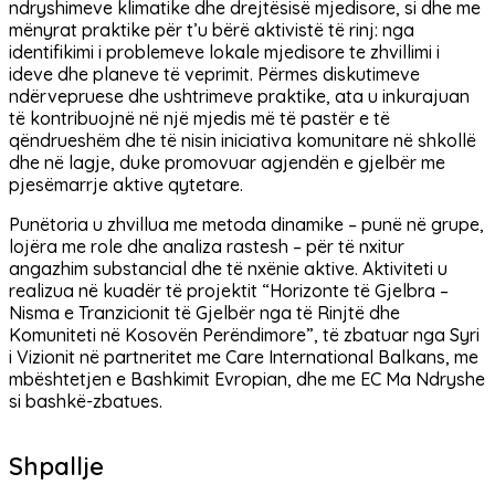
ndryshimeve klimatike dhe drejtësisë mjedisore, si dhe me
mënyrat praktike për t’u bërë aktivistë të rinj: nga
identifikimi i problemeve lokale mjedisore te zhvillimi i
ideve dhe planeve të veprimit. Përmes diskutimeve
ndërvepruese dhe ushtrimeve praktike, ata u inkurajuan
të kontribuojnë në një mjedis më të pastër e të
qëndrueshëm dhe të nisin iniciativa komunitare në shkollë
dhe në lagje, duke promovuar agjendën e gjelbër me
pjesëmarrje aktive qytetare.
Punëtoria u zhvillua me metoda dinamike – punë në grupe,
lojëra me role dhe analiza rastesh – për të nxitur
angazhim substancial dhe të nxënie aktive. Aktiviteti u
realizua në kuadër të projektit “Horizonte të Gjelbra –
Nisma e Tranzicionit të Gjelbër nga të Rinjtë dhe
Komuniteti në Kosovën Perëndimore”, të zbatuar nga Syri
i Vizionit në partneritet me Care International Balkans, me
mbështetjen e Bashkimit Evropian, dhe me EC Ma Ndryshe
si bashkë-zbatues.
Shpallje