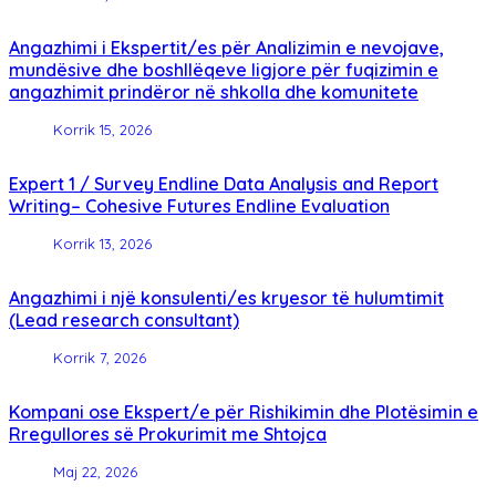
Angazhimi i Ekspertit/es për Analizimin e nevojave,
mundësive dhe boshllëqeve ligjore për fuqizimin e
angazhimit prindëror në shkolla dhe komunitete
Korrik 15, 2026
Expert 1 / Survey Endline Data Analysis and Report
Writing– Cohesive Futures Endline Evaluation
Korrik 13, 2026
Angazhimi i një konsulenti/es kryesor të hulumtimit
(Lead research consultant)
Korrik 7, 2026
Kompani ose Ekspert/e për Rishikimin dhe Plotësimin e
Rregullores së Prokurimit me Shtojca
Maj 22, 2026