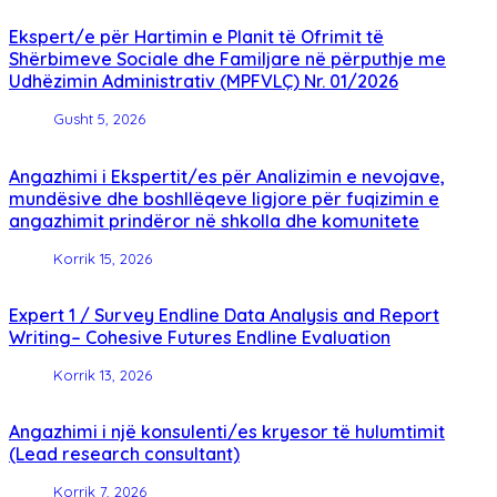
Ekspert/e për Hartimin e Planit të Ofrimit të
Shërbimeve Sociale dhe Familjare në përputhje me
Udhëzimin Administrativ (MPFVLÇ) Nr. 01/2026
Gusht 5, 2026
Angazhimi i Ekspertit/es për Analizimin e nevojave,
mundësive dhe boshllëqeve ligjore për fuqizimin e
angazhimit prindëror në shkolla dhe komunitete
Korrik 15, 2026
Expert 1 / Survey Endline Data Analysis and Report
Writing– Cohesive Futures Endline Evaluation
Korrik 13, 2026
Angazhimi i një konsulenti/es kryesor të hulumtimit
(Lead research consultant)
Korrik 7, 2026