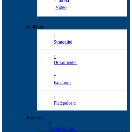
Galeria
Video
Publikime
Strategjitë
Dokumentet
Broshura
Fletëpalosje
Programet
Demokratizimi