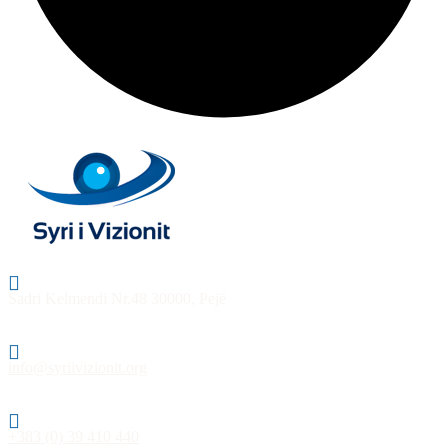
Sadri Kelmendi Nr.48 30000, Pejë
info@syriivizionit.org
+383 (0) 39 410 440