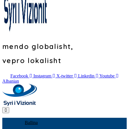
mendo globalisht,
vepro lokalisht
Facebook
Instagram
X-twitter
Linkedin
Youtube
Albanian
Ballina