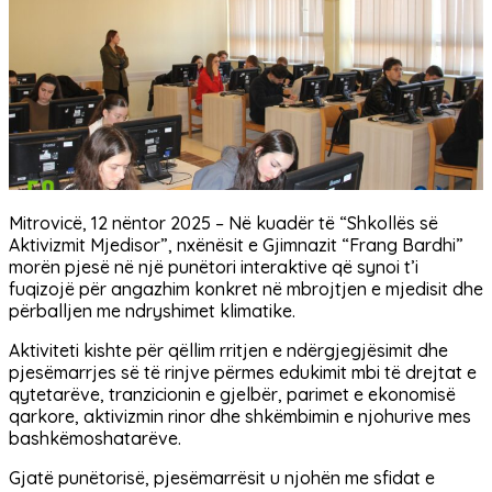
Mitrovicë, 12 nëntor 2025 – Në kuadër të “Shkollës së
Aktivizmit Mjedisor”, nxënësit e Gjimnazit “Frang Bardhi”
morën pjesë në një punëtori interaktive që synoi t’i
fuqizojë për angazhim konkret në mbrojtjen e mjedisit dhe
përballjen me ndryshimet klimatike.
Aktiviteti kishte për qëllim rritjen e ndërgjegjësimit dhe
pjesëmarrjes së të rinjve përmes edukimit mbi të drejtat e
qytetarëve, tranzicionin e gjelbër, parimet e ekonomisë
qarkore, aktivizmin rinor dhe shkëmbimin e njohurive mes
bashkëmoshatarëve.
Gjatë punëtorisë, pjesëmarrësit u njohën me sfidat e