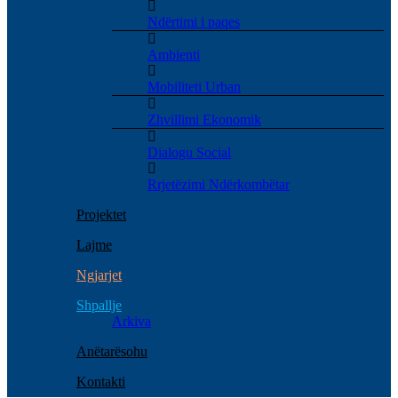
Ndërtimi i paqes
Ambienti
Mobiliteti Urban
Zhvillimi Ekonomik
Dialogu Social
Rrjetëzimi Ndërkombëtar
Projektet
Lajme
Ngjarjet
Shpallje
Arkiva
Anëtarësohu
Kontakti