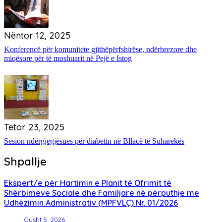
Nëntor 12, 2025
Konferencë për komunitete gjithëpërfshirëse, ndërbrezore dhe
miqësore për të moshuarit në Pejë e Istog
Tetor 23, 2025
Sesion ndërgjegjësues për diabetin në Bllacë të Suharekës
Shpallje
Ekspert/e për Hartimin e Planit të Ofrimit të
Shërbimeve Sociale dhe Familjare në përputhje me
Udhëzimin Administrativ (MPFVLÇ) Nr. 01/2026
Gusht 5, 2026