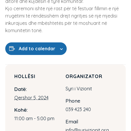
ditore dhe kujdesin e tyre komunitar.
Kjo ceremoni ishte një rast për të festuar fillimin e një
rrugëtimi të rëndësishëm drejt ngritjes së një mjedisi
inkurajues dhe mbështetës për të moshuarit në
komunitetin tonë.
Add to calendar
HOLLËSI
ORGANIZATOR
Syri i Vizionit
Datë:
Qershor 5, 2024
Phone
039 423 240
Kohë:
11:00 am - 5:00 pm
Email
info@syrivizionit.org