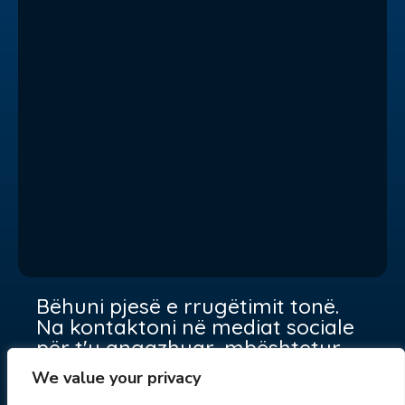
Bëhuni pjesë e rrugëtimit tonë.
Na kontaktoni në mediat sociale
për t'u angazhuar, mbështetur
dhe bërë një ndryshim së bashku.
We value your privacy