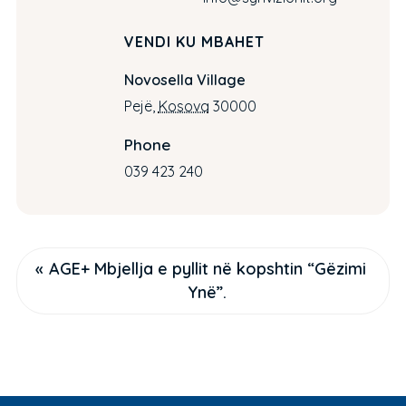
VENDI KU MBAHET
Novosella Village
Pejë
,
Kosova
30000
Phone
039 423 240
«
AGE+ Mbjellja e pyllit në kopshtin “Gëzimi
Ynë”.