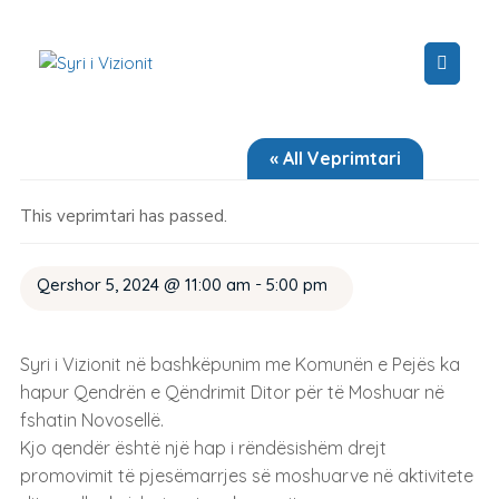
« All Veprimtari
This veprimtari has passed.
-
Qershor 5, 2024 @ 11:00 am
5:00 pm
Syri i Vizionit në bashkëpunim me Komunën e Pejës ka
hapur Qendrën e Qëndrimit Ditor për të Moshuar në
fshatin Novosellë.
Kjo qendër është një hap i rëndësishëm drejt
promovimit të pjesëmarrjes së moshuarve në aktivitete