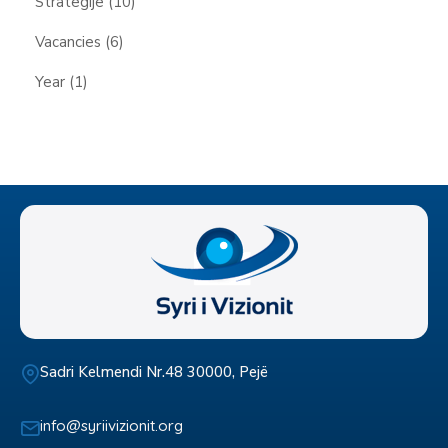
Strategije
(10)
Vacancies
(6)
Year
(1)
Sadri Kelmendi Nr.48 30000, Pejë
info@syriivizionit.org