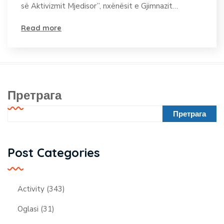
gjimnazit “Frang
së Aktivizmit Mjedisor”, nxënësit e Gjimnazit…
Bardhi”, Mitrovicë e
Read more
Jugut
Претрага
Претрага
Post Categories
Activity
(343)
Oglasi
(31)