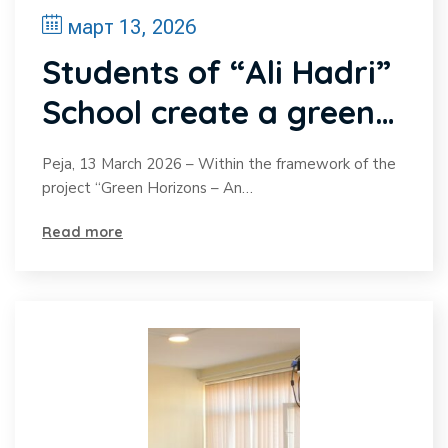
март 13, 2026
Students of “Ali Hadri”
School create a green
perimeter for a cleaner
Peja, 13 March 2026 – Within the framework of the
environment
project “Green Horizons – An…
Read more