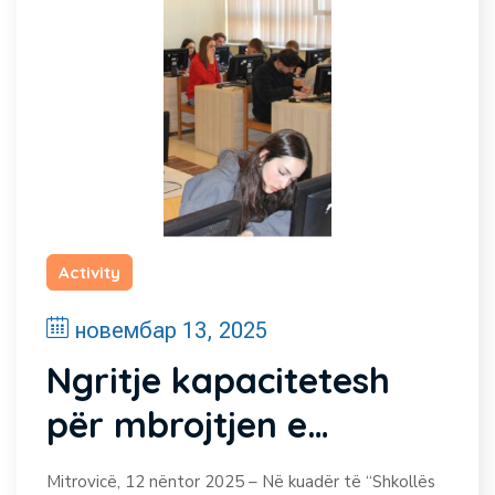
Activity
новембар 13, 2025
Ngritje kapacitetesh
për mbrojtjen e
mjedisit me nxënësit e
Mitrovicë, 12 nëntor 2025 – Në kuadër të “Shkollës