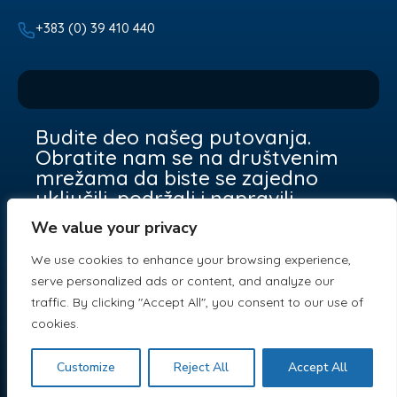
+383 (0) 39 410 440
Budite deo našeg putovanja.
Obratite nam se na društvenim
mrežama da biste se zajedno
uključili, podržali i napravili
razliku.
We value your privacy
We use cookies to enhance your browsing experience,
serve personalized ads or content, and analyze our
traffic. By clicking "Accept All", you consent to our use of
cookies.
Copyright © 2025 SYRI I VIZIONIT . All Rights
Reserved.
Customize
Reject All
Accept All