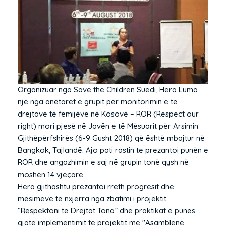
Organizuar nga Save the Children Suedi, Hera Luma
një nga anëtaret e grupit për monitorimin e të
drejtave të fëmijëve në Kosovë – ROR (Respect our
right) mori pjesë në Javën e të Mësuarit për Arsimin
Gjithëpërfshirës (6-9 Gusht 2018) që është mbajtur në
Bangkok, Tajlandë. Ajo pati rastin te prezantoi punën e
ROR dhe angazhimin e saj në grupin tonë qysh në
moshën 14 vjeçare.
Hera gjithashtu prezantoi rreth progresit dhe
mësimeve të nxjerra nga zbatimi i projektit
“Respektoni të Drejtat Tona” dhe praktikat e punës
gjate implementimit te projektit me "Asamblenë