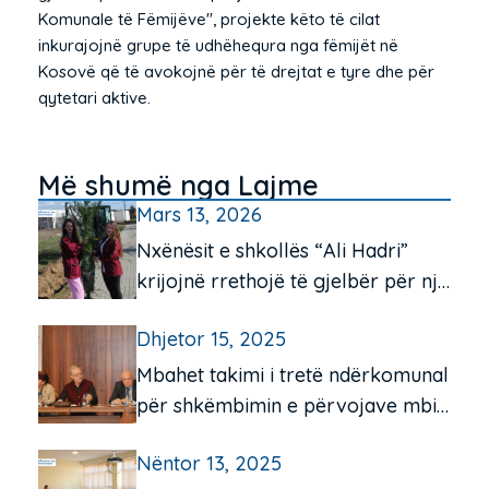
Komunale të Fëmijëve", projekte këto të cilat
inkurajojnë grupe të udhëhequra nga fëmijët në
Kosovë që të avokojnë për të drejtat e tyre dhe për
qytetari aktive.
Më shumë nga Lajme
Mars 13, 2026
Nxënësit e shkollës “Ali Hadri”
krijojnë rrethojë të gjelbër për një
mjedis më të pastër
Dhjetor 15, 2025
Mbahet takimi i tretë ndërkomunal
për shkëmbimin e përvojave mbi
funksionimin e qendrave të
Nëntor 13, 2025
komunitetit për moshën e tretë