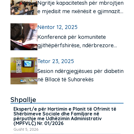
Ngritje kapacitetesh për mbrojtjen
e mjedisit me nxënësit e gjimnazit
“Frang Bardhi”, Mitrovicë e Jugut
Nëntor 12, 2025
Konferencë për komunitete
gjithëpërfshirëse, ndërbrezore
dhe miqësore për të moshuarit në
Tetor 23, 2025
Pejë e Istog
Sesion ndërgjegjësues për diabetin
në Bllacë të Suharekës
Shpallje
Ekspert/e për Hartimin e Planit të Ofrimit të
Shërbimeve Sociale dhe Familjare në
përputhje me Udhëzimin Administrativ
(MPFVLÇ) Nr. 01/2026
Gusht 5, 2026