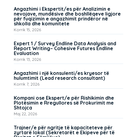
Angazhimi i Ekspertit/es për Analizimin e
nevojave, mundësive dhe boshllëqeve ligjore
për fuqizimin e angazhimit prindëror në
shkolla dhe komunitete
Korrik 15, 2026
Expert 1 / Survey Endline Data Analysis and
Report Writing– Cohesive Futures Endline
Evaluation
Korrik 13, 2026
Angazhimi i një konsulenti/es kryesor të
hulumtimit (Lead research consultant)
Korrik 7, 2026
Kompani ose Ekspert/e për Rishikimin dhe
Plotësimin e Rregullores së Prokurimit me
Shtojca
Maj 22, 2026
Trajner/e për ngritje të kapaciteteve për
zyrtarë lokal (Sekretarët e Ekipeve për të