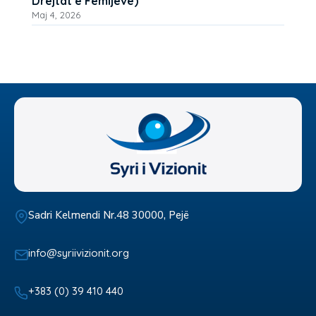
Drejtat e Fëmijëve)
Maj 4, 2026
Sadri Kelmendi Nr.48 30000, Pejë
info@syriivizionit.org
+383 (0) 39 410 440