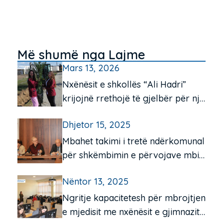
Më shumë nga Lajme
Mars 13, 2026
Nxënësit e shkollës “Ali Hadri”
krijojnë rrethojë të gjelbër për një
mjedis më të pastër
Dhjetor 15, 2025
Mbahet takimi i tretë ndërkomunal
për shkëmbimin e përvojave mbi
funksionimin e qendrave të
Nëntor 13, 2025
komunitetit për moshën e tretë
Ngritje kapacitetesh për mbrojtjen
e mjedisit me nxënësit e gjimnazit