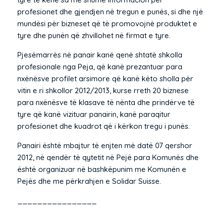
profesionet dhe gjendjen në tregun e punës, si dhe një
mundësi për bizneset që të promovojnë produktet e
tyre dhe punën që zhvillohet në firmat e tyre.
Pjesëmarrës në panair kanë qenë shtatë shkolla
profesionale nga Peja, që kanë prezantuar para
nxënësve profilet arsimore që kanë këto sholla për
vitin e ri shkollor 2012/2013, kurse rreth 20 biznese
para nxënësve të klasave të nënta dhe prindërve të
tyre që kanë vizituar panairin, kanë paraqitur
profesionet dhe kuadrot që i kërkon tregu i punës.
Panairi është mbajtur të enjten më datë 07 qershor
2012, në qendër të qytetit në Pejë para Komunës dhe
është organizuar në bashkëpunim me Komunën e
Pejës dhe me përkrahjen e Solidar Suisse.
________________