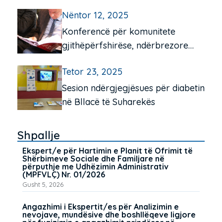
“Frang Bardhi”, Mitrovicë e Jugut
Nëntor 12, 2025
Konferencë për komunitete
gjithëpërfshirëse, ndërbrezore
dhe miqësore për të moshuarit në
Tetor 23, 2025
Pejë e Istog
Sesion ndërgjegjësues për diabetin
në Bllacë të Suharekës
Shpallje
Ekspert/e për Hartimin e Planit të Ofrimit të
Shërbimeve Sociale dhe Familjare në
përputhje me Udhëzimin Administrativ
(MPFVLÇ) Nr. 01/2026
Gusht 5, 2026
Angazhimi i Ekspertit/es për Analizimin e
nevojave, mundësive dhe boshllëqeve ligjore