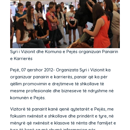
Syri i Vizionit dhe Komuna e Pejës organizuan Panairin
e Karrierës
Pejë, 07 qershor 2012- Organizata Syri i Vizionit ka
organizuar panairin e karrierës, panair që ka për
qëllim promovimin e drejtimeve të shkollave të
mesme profesionale dhe bizneseve të ndryshme në
komunën e Pejës.
Vizitorë të panairit kanë qenë qytetarët e Pejës, me
fokusim nxënësit e shkollave dhe prindërit e tyre, në
mënyrë që nxënësit e klasave të nënta dhe familjet e
tyre të kenë sa më shumë informacion për