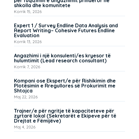
për fuqizimin e angazhimit prindëror në
shkolla dhe komunitete
Korrik 15, 2026
Expert 1 / Survey Endline Data Analysis and
Report Writing– Cohesive Futures Endline
Evaluation
Korrik 13, 2026
Angazhimi i një konsulenti/es kryesor të
hulumtimit (Lead research consultant)
Korrik 7, 2026
Kompani ose Ekspert/e për Rishikimin dhe
Plotësimin e Rregullores së Prokurimit me
Shtojca
Maj 22, 2026
Trajner/e për ngritje të kapaciteteve për
zyrtarë lokal (Sekretarët e Ekipeve për të
Drejtat e Fëmijëve)
Maj 4, 2026