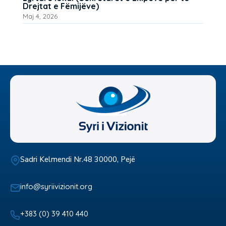
Drejtat e Fëmijëve)
Maj 4, 2026
Sadri Kelmendi Nr.48 30000, Pejë
info@syriivizionit.org
+383 (0) 39 410 440