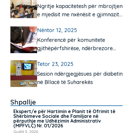
Ngritje kapacitetesh për mbrojtjen
e mjedisit me nxënësit e gjimnazit
“Frang Bardhi”, Mitrovicë e Jugut
Nëntor 12, 2025
Konferencë për komunitete
gjithëpërfshirëse, ndërbrezore
dhe miqësore për të moshuarit në
Tetor 23, 2025
Pejë e Istog
Sesion ndërgjegjësues për diabetin
në Bllacë të Suharekës
Shpallje
Ekspert/e për Hartimin e Planit të Ofrimit të
Shërbimeve Sociale dhe Familjare në
përputhje me Udhëzimin Administrativ
(MPFVLÇ) Nr. 01/2026
Gusht 5, 2026