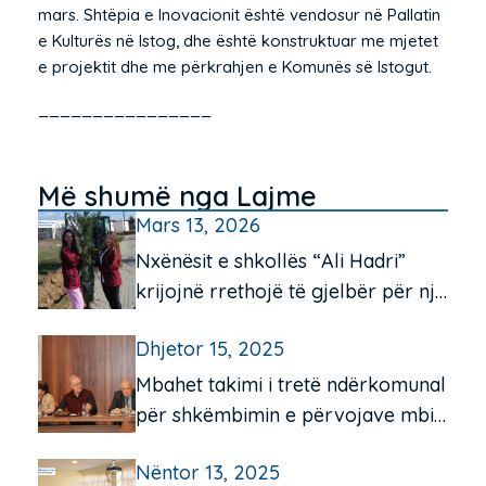
mars. Shtëpia e Inovacionit është vendosur në Pallatin
e Kulturës në Istog, dhe është konstruktuar me mjetet
e projektit dhe me përkrahjen e Komunës së Istogut.
________________
Më shumë nga Lajme
Mars 13, 2026
Nxënësit e shkollës “Ali Hadri”
krijojnë rrethojë të gjelbër për një
mjedis më të pastër
Dhjetor 15, 2025
Mbahet takimi i tretë ndërkomunal
për shkëmbimin e përvojave mbi
funksionimin e qendrave të
Nëntor 13, 2025
komunitetit për moshën e tretë