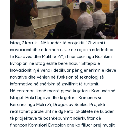
Istog, 7 korrik - Në kuadër të projektit “Zhvillimi i
inovacionit dhe ndërmarrësisë në rajonin ndërkufitar
të Kosovës dhe Malit të Zi", i financuar nga Bashkimi
Evropian, në Istog është bërë hapur Shtëpia e
Inovacionit, një vend i dedikuar për gjenerimin e ideve
novative dhe vënien në funksion të teknologjisë
informative në shërbim të zhvillimit të turizmit.
Në ceremoni kanë marrë pjesë kryetari i Komunës së
Istogut, Haki Rugova dhe kryetari i Komunës së
Beranes nga Mali i Zi, Dragoslav Scekic. Projekti
realizohet paralelisht në dy këto lokalitete në kuadër
të projekteve të bashkëpunimit ndërkufitar që
financon Komisioni Evropian dhe ka filluar prej muajit