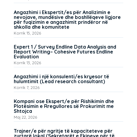
Angazhimi i Ekspertit/es për Analizimin e
nevojave, mundësive dhe boshllëqeve ligjore
për fuqizimin e angazhimit prindëror në
shkolla dhe komunitete
Korrik 15, 2026
Expert 1 / Survey Endline Data Analysis and
Report Writing– Cohesive Futures Endline
Evaluation
Korrik 13, 2026
Angazhimi i një konsulenti/es kryesor të
hulumtimit (Lead research consultant)
Korrik 7, 2026
Kompani ose Ekspert/e për Rishikimin dhe
Plotësimin e Rregullores së Prokurimit me
Shtojca
Maj 22, 2026
Trajner/e për ngritje të kapaciteteve për
zyrtarë lokal (Sekretarët e Ekipeve për të